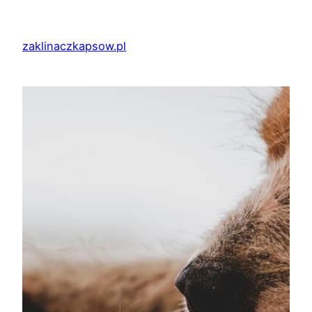
Przejdź
do
zaklinaczkapsow.pl
treści