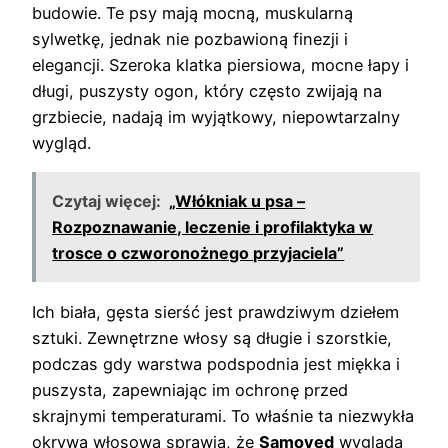
budowie. Te psy mają mocną, muskularną
sylwetkę, jednak nie pozbawioną finezji i
elegancji. Szeroka klatka piersiowa, mocne łapy i
długi, puszysty ogon, który często zwijają na
grzbiecie, nadają im wyjątkowy, niepowtarzalny
wygląd.
Czytaj więcej:
„Włókniak u psa –
Rozpoznawanie, leczenie i profilaktyka w
trosce o czworonożnego przyjaciela”
Ich biała, gęsta sierść jest prawdziwym dziełem
sztuki. Zewnętrzne włosy są długie i szorstkie,
podczas gdy warstwa podspodnia jest miękka i
puszysta, zapewniając im ochronę przed
skrajnymi temperaturami. To właśnie ta niezwykła
okrywa włosowa sprawia, że
Samoyed
wygląda