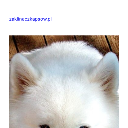
Przejdź
do
zaklinaczkapsow.pl
treści