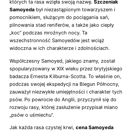
których ta rasa wzięła swoją nazwę.
Szczeniak
Samoyeda
był niezastąpionym towarzyszem i
pomocnikiem, służącym do pociągania sań,
pilnowania stad reniferów, a także jako ciepły
„koc” podczas mroźnych nocy. Ta
wszechstronność Samoyedów jest wciąż
widoczna w ich charakterze i zdolnościach.
Współczesny Samoyed, jakiego znamy, został
spopularyzowany w XIX wieku przez brytyjskiego
badacza Ernesta Kilburna-Scotta. To właśnie on,
podczas swojej ekspedycji na Biegun Północny,
zauważył niezwykłe umiejętności i charakter tych
psów. Po powrocie do Anglii, przyczynił się do
rozwoju rasy, której zasłużenie przypisał miano
„psów o uśmiechu”.
Jak każda rasa czystej krwi,
cena Samoyeda