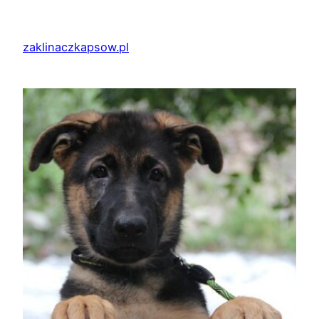
Przejdź
do
zaklinaczkapsow.pl
treści