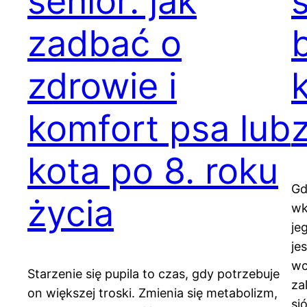
senior: jak
zadbać o
zdrowie i
komfort psa lub
kota po 8. roku
Gd
życia
wk
je
je
wc
Starzenie się pupila to czas, gdy potrzebuje
za
on większej troski. Zmienia się metabolizm,
si