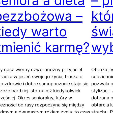
seniora a dieta
– p
bezzbożowa –
któ
kiedy warto
św
zmienić karmę?
wy
y nasz wierny czworonożny przyjaciel
Obroża je
racza w jesień swojego życia, troska o
codzienni
go zdrowie i dobre samopoczucie staje się
pozwala p
szcze bardziej istotna niż kiedykolwiek
stylizacji
ześniej. Okres senioralny, który w
dobrana p
leżności od rasy rozpoczyna się między
obtarcia 
ódmym a dwunastym rokiem życia, to czas,
strachu. 