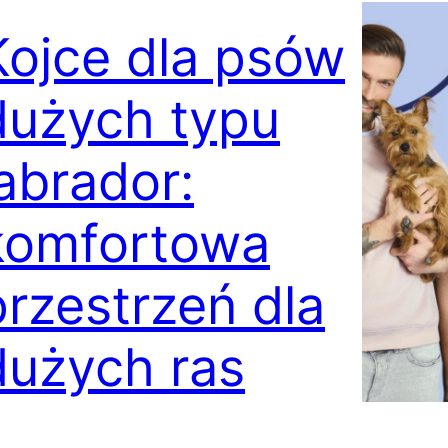
Kojce dla psów
dużych typu
labrador:
komfortowa
przestrzeń dla
dużych ras