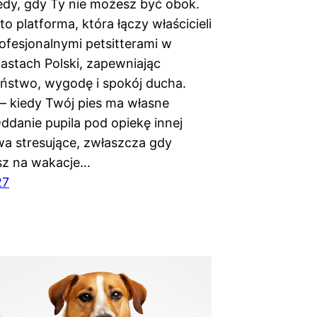
dy, gdy Ty nie możesz być obok.
 platforma, która łączy właścicieli
ofesjonalnymi petsitterami w
astach Polski, zapewniając
ństwo, wygodę i spokój ducha.
 kiedy Twój pies ma własne
ddanie pupila pod opiekę innej
a stresujące, zwłaszcza gdy
sz na wakacje…
27