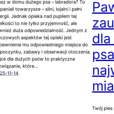
Pa
sz w domu dużego psa – labradora? To
aniali towarzysze – silni, lojalni i pełni
ergii. Jednak opieka nad pupilem tej
zau
elkości to nie tylko przyjemność, ale
wnież duża odpowiedzialność. Jednym z
dla
uczowych aspektów tej opieki jest
pewnienie mu odpowiedniego miejsca do
ps
poczynku, zabawy i obserwacji otoczenia.
jce dla dużych psów to praktyczne
naj
związanie, które…
25-11-14
mia
Twój pies 