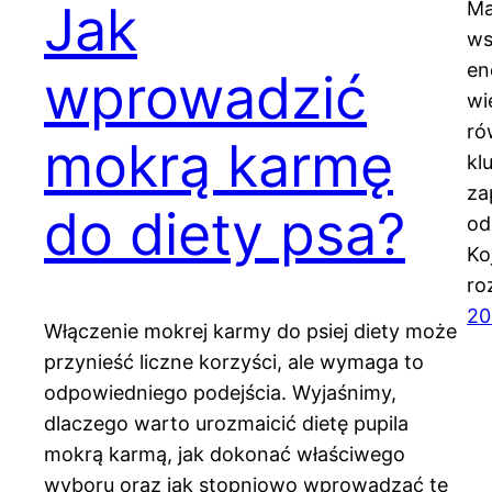
Jak
Ma
wsp
en
wprowadzić
wi
ró
mokrą karmę
kl
za
do diety psa?
od
Ko
ro
20
Włączenie mokrej karmy do psiej diety może
przynieść liczne korzyści, ale wymaga to
odpowiedniego podejścia. Wyjaśnimy,
dlaczego warto urozmaicić dietę pupila
mokrą karmą, jak dokonać właściwego
wyboru oraz jak stopniowo wprowadzać te