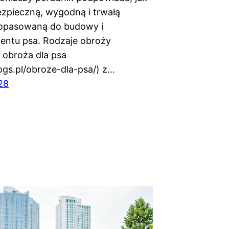
zpieczną, wygodną i trwałą
dopasowaną do budowy i
ntu psa. Rodzaje obroży
 obroża dla psa
dogs.pl/obroze-dla-psa/) z…
28