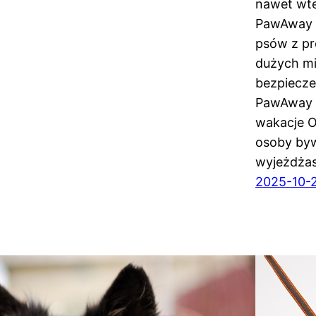
nawet wte
PawAway to
psów z pr
dużych mi
bezpiecze
PawAway –
wakacje O
osoby byw
wyjeżdża
2025-10-