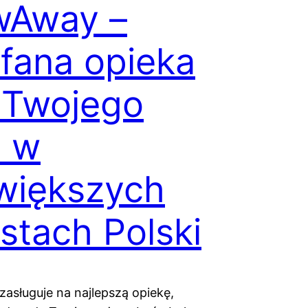
wAway –
fana opieka
 Twojego
a w
większych
stach Polski
zasługuje na najlepszą opiekę,