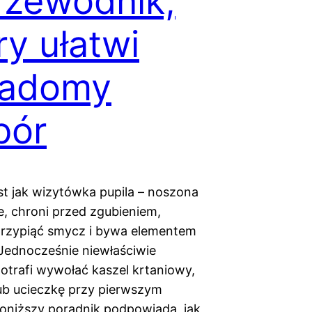
rzewodnik,
ry ułatwi
iadomy
bór
st jak wizytówka pupila – noszona
e, chroni przed zgubieniem,
rzypiąć smycz i bywa elementem
. Jednocześnie niewłaściwie
otrafi wywołać kaszel krtaniowy,
lub ucieczkę przy pierwszym
Poniższy poradnik podpowiada, jak