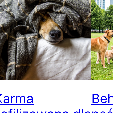
Karma
Beh