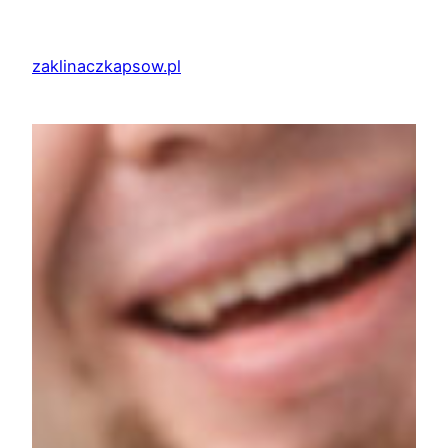
Przejdź
do
zaklinaczkapsow.pl
treści