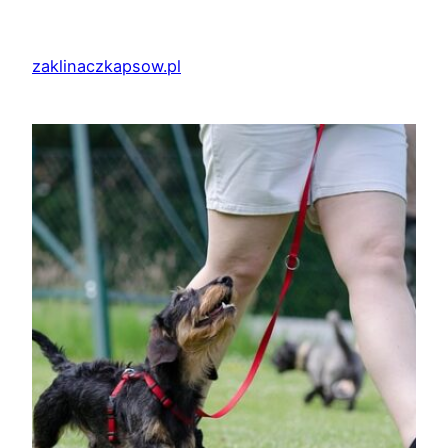
Przejdź
do
zaklinaczkapsow.pl
treści