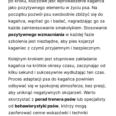
po kroku, kluczowe jest wprowadzenie kagańca
jako pozytywnego elementu w życiu psa. Na
początku pozwól psu swobodnie zbliżyć się do
kagańca, wąchać go i badać, nagradzając go za
każde zainteresowanie smakołykiem. Stosowanie
pozytywnego wzmacniania
w każdej fazie
szkolenia jest niezbędne, aby pies kojarzył
kaganiec z czymś przyjemnym i bezpiecznym.
Kolejnym krokiem jest stopniowe zakładanie
kagańca na krótkie okresy czasu, zaczynając od
kilku sekund i sukcesywnie wydłużając ten czas.
Proces adaptacji psa do kagańca powinien
odbywać się w spokojnej atmosferze, bez presji,
aby uniknąć negatywnych skojarzeń. Warto
skorzystać z
porad trenera psów
lub specjalisty
od
behawiorystyki psów
, którzy mogą
zaoferować cenne wskazówki i techniki