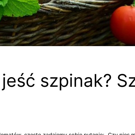
jeść szpinak? S
ematów, często zadajemy sobie pytanie: „Czy pies mo