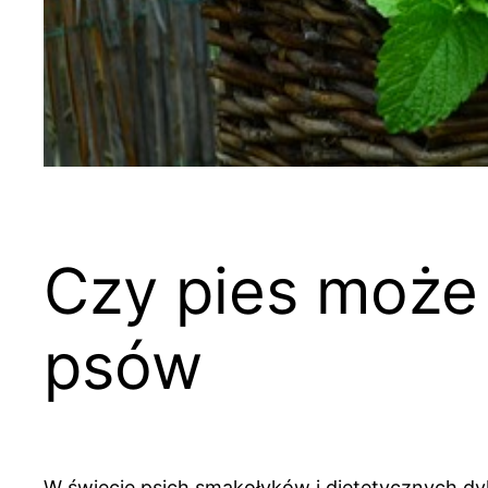
Czy pies może 
psów
W świecie psich smakołyków i dietetycznych dyl