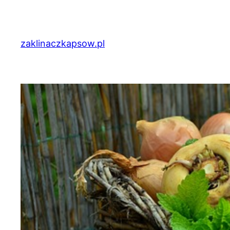
Przejdź
do
treści
zaklinaczkapsow.pl