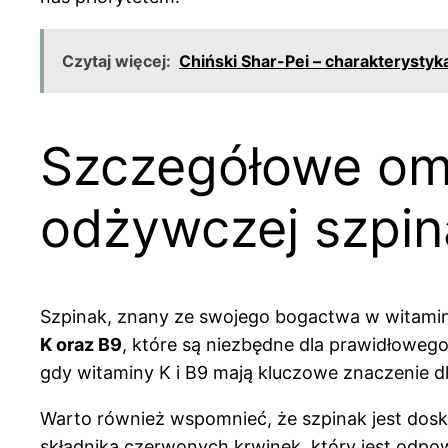
Czytaj więcej:
Chiński Shar-Pei – charakterystyka
Szczegółowe omó
odżywczej szpi
Szpinak, znany ze swojego bogactwa w witaminy
K oraz B9
, które są niezbędne dla prawidłowe
gdy witaminy K i B9 mają kluczowe znaczenie d
Warto również wspomnieć, że szpinak jest dosko
składnika czerwonych krwinek, który jest odpow