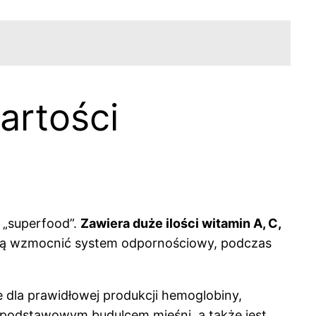
artości
 „superfood”.
Zawiera duże ilości witamin A, C,
ają wzmocnić system odpornościowy, podczas
e dla prawidłowej produkcji hemoglobiny,
t podstawowym budulcem mięśni, a także jest