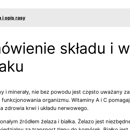
 i opis rasy
wienie składu i w
naku
 i minerały, nie bez powodu jest często uważany za
go funkcjonowania organizmu. Witaminy A i C pomag
la zdrowia krwi i układu nerwowego.
nałym źródłem żelaza i białka. Żelazo jest niezbędn
iedzialny za transport tlenu do komórek. Białko jes