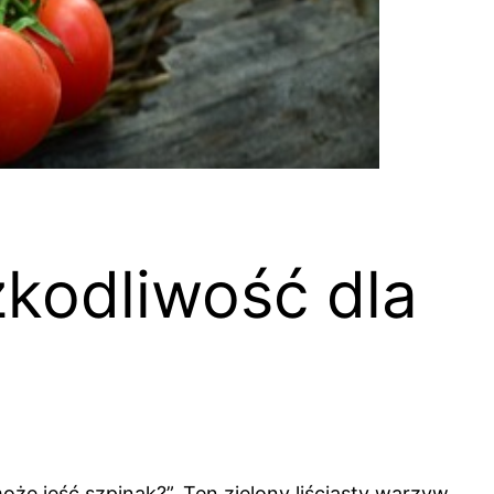
zkodliwość dla
że jeść szpinak?”. Ten zielony liściasty warzyw