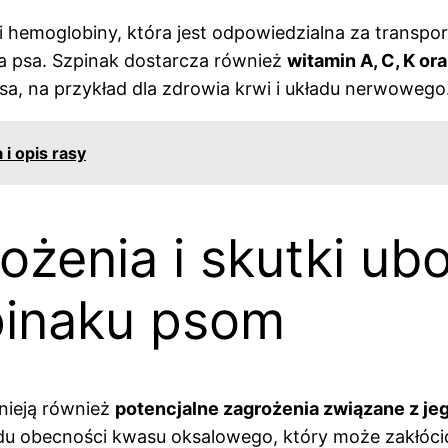
hemoglobiny, która jest odpowiedzialna za transport
ia psa. Szpinak dostarcza również
witamin A, C, K or
a, na przykład dla zdrowia krwi i układu nerwowego
 i opis rasy
ożenia i skutki u
inaku psom
tnieją również
potencjalne zagrożenia związane z j
u obecności kwasu oksalowego, który może zakłóci