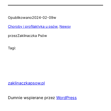
Opublikowano
2024-02-09
w
Choroby i profilaktyka u psów
, 
Newsy
przez
Zaklinaczka Psów
Tagi:
zaklinaczkapsow.pl
Dumnie wspierane przez
WordPress