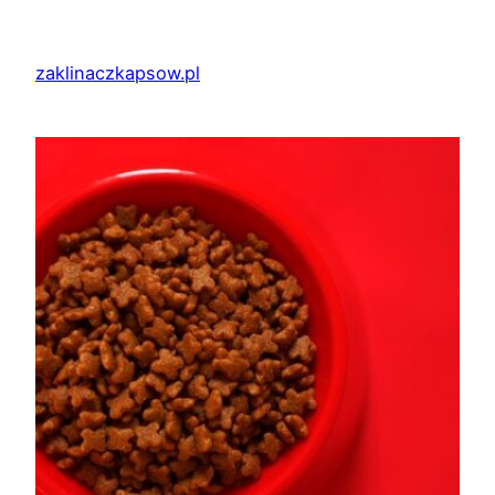
Przejdź
do
zaklinaczkapsow.pl
treści