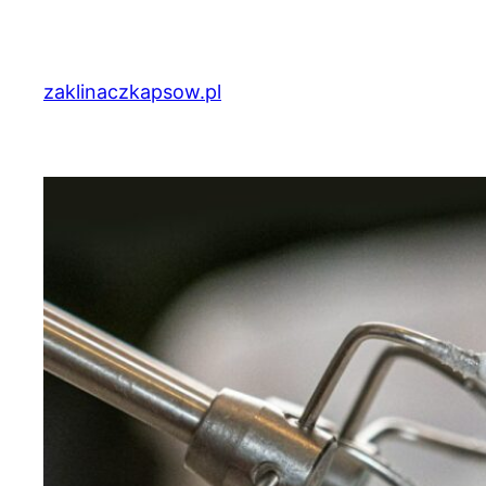
Przejdź
do
treści
zaklinaczkapsow.pl