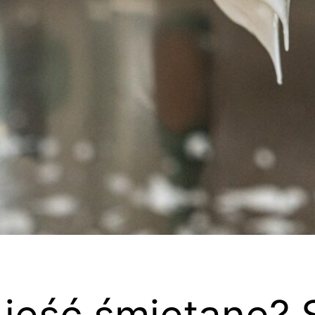
 jeść śmietanę? 