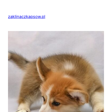
Przejdź
do
zaklinaczkapsow.pl
treści