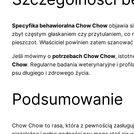
Specyfika behawioralna Chow Chow
objawia si
zbyt częstym głaskaniem czy przytulaniem, co
pieszczot. Właściciel powinien zatem szanować 
Jeśli mówimy o
potrzebach Chow Chow
, istot
Chow
. Regularne badania weterynaryjne i pro
psu długiego i zdrowego życia.
Podsumowanie
Chow Chow to rasa, która z pewnością zasługuj
niezależne i pełne godności psy mogą stać się w