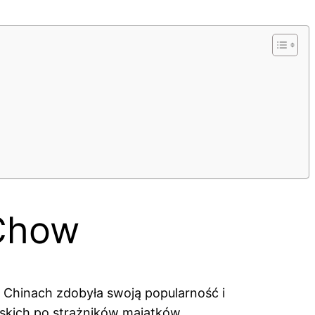
 Chow
 w Chinach zdobyła swoją popularność i
wskich po strażników majątków.