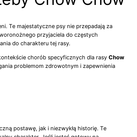
zeni. Te majestatyczne psy nie przepadają za
woronożnego przyjaciela do częstych
nia do charakteru tej rasy.
 kontekście chorób specyficznych dla rasy
Chow
iegania problemom zdrowotnym i zapewnienia
ną postawę, jak i niezwykłą historię. Te
alny charakter. Jeśli jesteś gotowy na