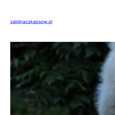
Przejdź
do
treści
zaklinaczkapsow.pl