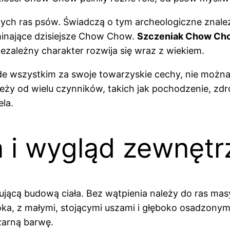
ch ras psów. Świadczą o tym archeologiczne znalezisk
minające dzisiejsze Chow Chow.
Szczeniak Chow Ch
ezależny charakter rozwija się wraz z wiekiem.
e wszystkim za swoje towarzyskie cechy, nie możn
ży od wielu czynników, takich jak pochodzenie, zdro
la.
 i wygląd zewnętr
jącą budową ciała. Bez wątpienia należy do ras mas
roka, z małymi, stojącymi uszami i głęboko osadzon
zarną barwę.