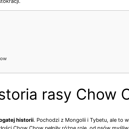
tokracji.
how
istoria rasy Chow
gatej historii
. Pochodzi z Mongolii i Tybetu, ale to
złości Chow Chow pełniły różne role, od psów myśli