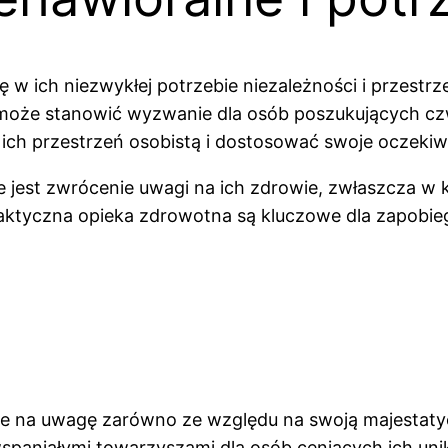
ę w ich niezwykłej potrzebie niezależności i przestr
 może stanowić wyzwanie dla osób poszukujących cz
ich przestrzeń osobistą i dostosować swoje oczekiwa
ne jest zwrócenie uwagi na ich zdrowie, zwłaszcza w
filaktyczna opieka zdrowotna są kluczowe dla zapob
e na uwagę zarówno ze względu na swoją majestatycz
spaniałymi towarzyszami dla osób ceniących ich unik