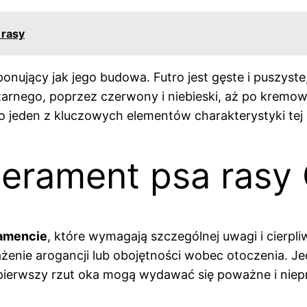
 rasy
jący jak jego budowa. Futro jest gęste i puszyste,
arnego, poprzez czerwony i niebieski, aż po kremow
to jeden z kluczowych elementów charakterystyki tej 
mperament psa ras
amencie
, które wymagają szczególnej uwagi i cierpliw
ażenie arogancji lub obojętności wobec otoczenia. 
 pierwszy rzut oka mogą wydawać się poważne i niep