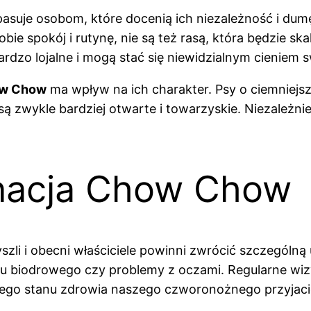
uje osobom, które docenią ich niezależność i dumę.
bie spokój i rutynę, nie są też rasą, która będzie 
dzo lojalne i mogą stać się niewidzialnym cieniem s
ow Chow
ma wpływ na ich charakter. Psy o ciemniej
 są zwykle bardziej otwarte i towarzyskie. Niezależni
gnacja Chow Chow
yszli i obecni właściciele powinni zwrócić szczególn
awu biodrowego czy problemy z oczami. Regularne wi
rego stanu zdrowia naszego czworonożnego przyjaci