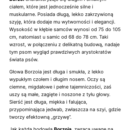
ciałem, które jest jednocześnie silne i
muskularne. Posiada długą, lekko zakrzywioną
szyję, która dodaje mu wytworności i elegancji.
Wysokość w kłębie samców wynosi od 75 do 105
cm, natomiast u samic od 68 do 78 cm. Taki
wzrost, w połączeniu z delikatną budową, nadaje
tym psom wygląd prawdziwych arystokratów
świata psów.
Głowa Borzoia jest długa i smukła, z lekko
wypukłym czołem i długim nosem. Oczy są
ciemne, migdałowe i pełne tajemniczości, zaś
uszy są małe, zagięte i noszone z tyłu głowy.
Sierść jest długa, miękka i falująca,
przypominająca jedwab, zwłaszcza na szyi, gdzie
tworzy efektowną „grzywę”.
Jak każda hodowla
Borzoia
, zwraca uwagę na