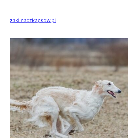
Przejdź
do
zaklinaczkapsow.pl
treści