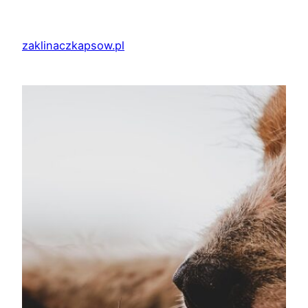
Przejdź
do
zaklinaczkapsow.pl
treści