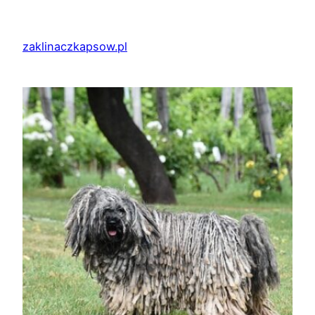
Przejdź
do
zaklinaczkapsow.pl
treści