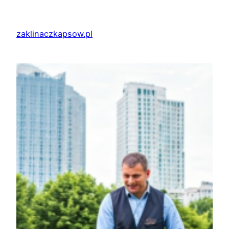
Przejdź
do
zaklinaczkapsow.pl
treści