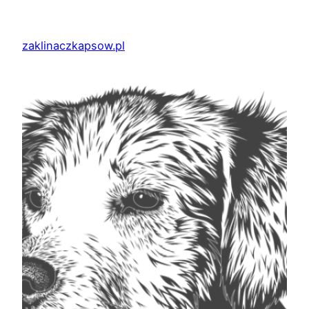
Przejdź
do
zaklinaczkapsow.pl
treści