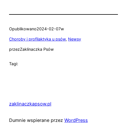
Opublikowano
2024-02-07
w
Choroby i profilaktyka u psów
, 
Newsy
przez
Zaklinaczka Psów
Tagi:
zaklinaczkapsow.pl
Dumnie wspierane przez
WordPress