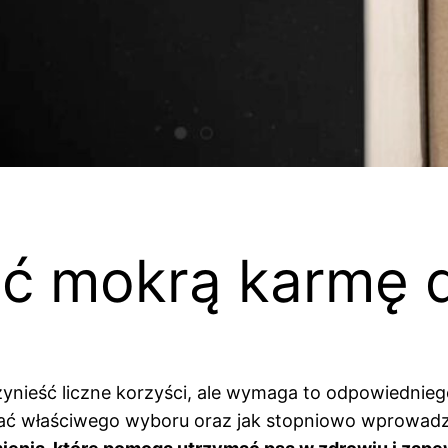
ć mokrą karmę d
zynieść liczne korzyści, ale wymaga to odpowiednie
onać właściwego wyboru oraz jak stopniowo wprowad