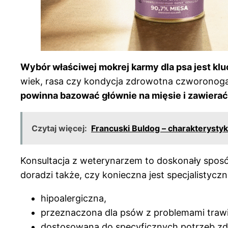
Wybór właściwej mokrej karmy dla psa jest klu
wiek, rasa czy kondycja zdrowotna czworonoga. 
powinna bazować głównie na mięsie i zawierać
Czytaj więcej:
Francuski Buldog – charakterystyka
Konsultacja z weterynarzem to doskonały sposó
doradzi także, czy konieczna jest specjalistycz
hipoalergiczna,
przeznaczona dla psów z problemami traw
dostosowana do specyficznych potrzeb z