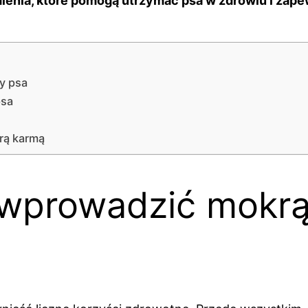
enia, które pomogą utrzymać psa w zdrowiu i zap
y psa
psa
rą karmą
wprowadzić mokrą