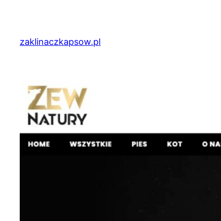
Przejdź
do
treści
zaklinaczkapsow.pl