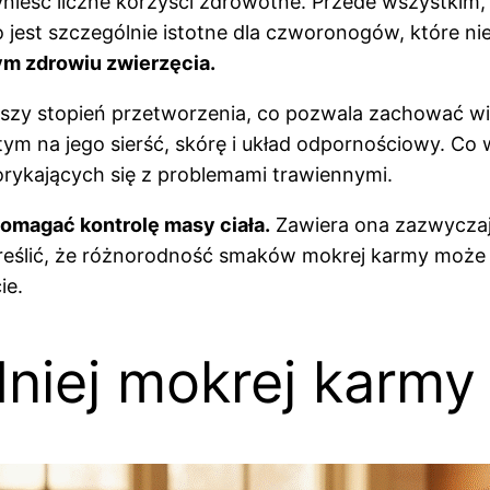
nieść liczne korzyści zdrowotne. Przede wszystkim,
est szczególnie istotne dla czworonogów, które nie
ym zdrowiu zwierzęcia.
jszy stopień przetworzenia, co pozwala zachować w
 na jego sierść, skórę i układ odpornościowy. Co wi
orykających się z problemami trawiennymi.
magać kontrolę masy ciała.
Zawiera ona zazwyczaj m
eślić, że różnorodność smaków mokrej karmy może
ie.
iej mokrej karmy 