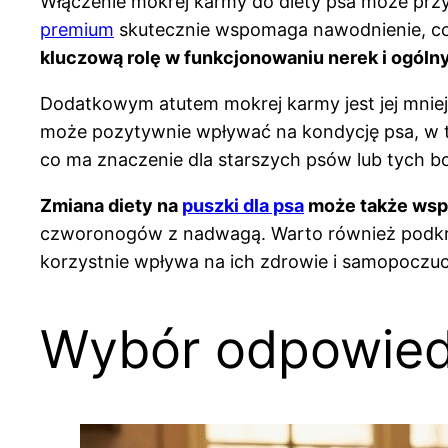
Włączenie mokrej karmy do diety psa może przy
premium
skutecznie wspomaga nawodnienie, co j
kluczową rolę w funkcjonowaniu nerek i ogóln
Dodatkowym atutem mokrej karmy jest jej mnie
może pozytywnie wpływać na kondycję psa, w tym
co ma znaczenie dla starszych psów lub tych b
Zmiana diety na
puszki dla psa
może także wspo
czworonogów z nadwagą. Warto również podkr
korzystnie wpływa na ich zdrowie i samopoczuc
Wybór odpowiedn