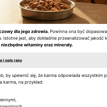
czowy dla jego zdrowia.
Powinna ona być dopasowan
Istotne jest, aby dokładnie przeanalizować jakość k
 niezbędne witaminy oraz minerały.
 i opis rasy
b, by upewnić się, że karma odpowiada wszystkim p
na karma, na przykład:
iennymi,
drowotnych.