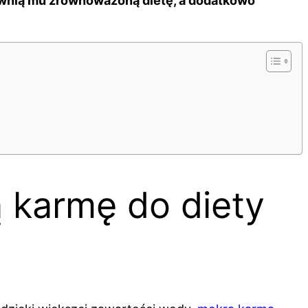
ewnią mu zrównoważoną dietę, a dodatkowo
 karmę do diety