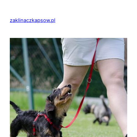
Przejdź
do
zaklinaczkapsow.pl
treści