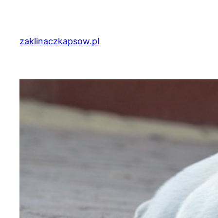
Przejdź
do
treści
zaklinaczkapsow.pl