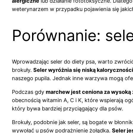
alergiczne
lub działanie fototoksyczne. Dlatego
weterynarzem w przypadku pojawienia się jakich
Porównanie: sele
Wprowadzając seler do diety psa, warto zwróci
brokuły.
Seler wyróżnia się niską kalorycznośc
naszego pupila. Jednak inne warzywa mogą ofe
Podczas gdy
marchew jest ceniona za wysoką 
obecnością witamin A, C i K, które wspierają o
który bywa bardziej przyciągający dla psów.
Brokuły, podobnie jak seler, są bogate w błonn
wywołać u psów podrażnienie żołądka.
Seler j