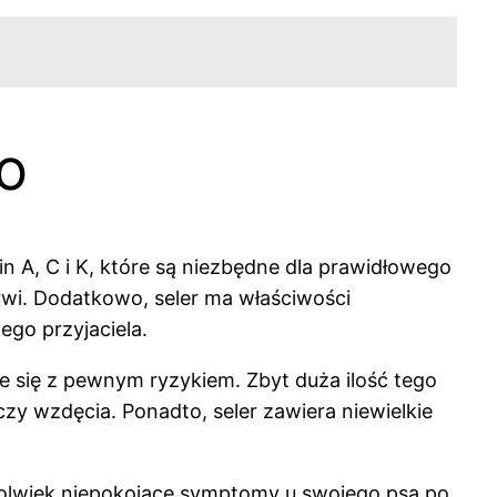
ko
n A, C i K, które są niezbędne dla prawidłowego
rwi. Dodatkowo, seler ma właściwości
go przyjaciela.
 się z pewnym ryzykiem. Zbyt duża ilość tego
 wzdęcia. Ponadto, seler zawiera niewielkie
kolwiek niepokojące symptomy u swojego psa po