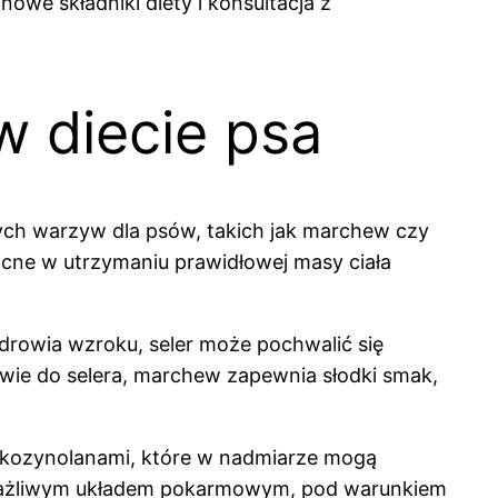
owe składniki diety i konsultacja z
w diecie psa
nych warzyw dla psów, takich jak marchew czy
cne w utrzymaniu prawidłowej masy ciała
zdrowia wzroku, seler może pochwalić się
twie do selera, marchew zapewnia słodki smak,
glukozynolanami, które w nadmiarze mogą
ażliwym układem pokarmowym, pod warunkiem