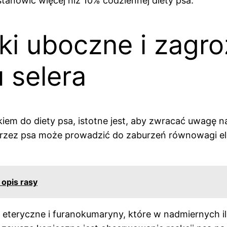
stanowić więcej niż 10% codziennej diety psa.
ki uboczne i zagr
 selera
em do diety psa, istotne jest, aby zwracać uwagę 
zez psa może prowadzić do zaburzeń równowagi elektro
 opis rasy
jki eteryczne i furanokumaryny, które w nadmiernyc