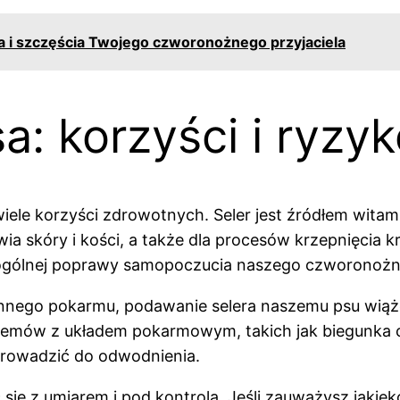
ia i szczęścia Twojego czworonożnego przyjaciela
a: korzyści i ryzy
ele korzyści zdrowotnych. Seler jest źródłem witami
a skóry i kości, a także dla procesów krzepnięcia k
 ogólnej poprawy samopoczucia naszego czworonożne
nnego pokarmu, podawanie selera naszemu psu wiąże
emów z układem pokarmowym, takich jak biegunka czy
 prowadzić do odwodnienia.
ię z umiarem i pod kontrolą. Jeśli zauważysz jakie