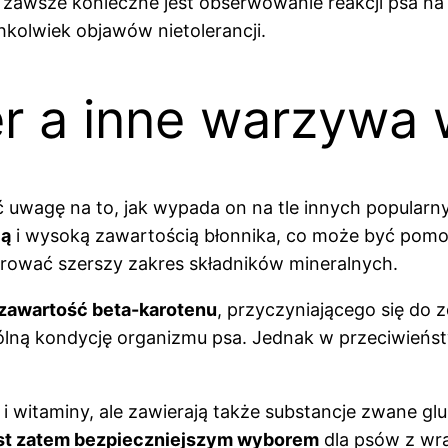
 zawsze konieczne jest obserwowanie reakcji psa na n
kolwiek objawów nietolerancji.
r a inne warzywa 
ć uwagę na to, jak wypada on na tle innych popular
ią
i wysoką zawartością błonnika, co może być pomo
rować szerszy zakres składników mineralnych.
zawartość beta-karotenu
, przyczyniającego się do 
gólną kondycję organizmu psa. Jednak w przeciwieńs
ik i witaminy, ale zawierają także substancje zwane 
est zatem bezpieczniejszym wyborem
dla psów z wr