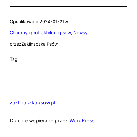
Opublikowano
2024-01-21
w
Choroby i profilaktyka u psów
, 
Newsy
przez
Zaklinaczka Psów
Tagi:
zaklinaczkapsow.pl
Dumnie wspierane przez
WordPress