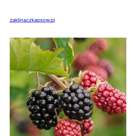
Przejdź
do
zaklinaczkapsow.pl
treści