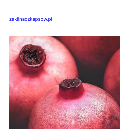
Przejdź
do
zaklinaczkapsow.pl
treści