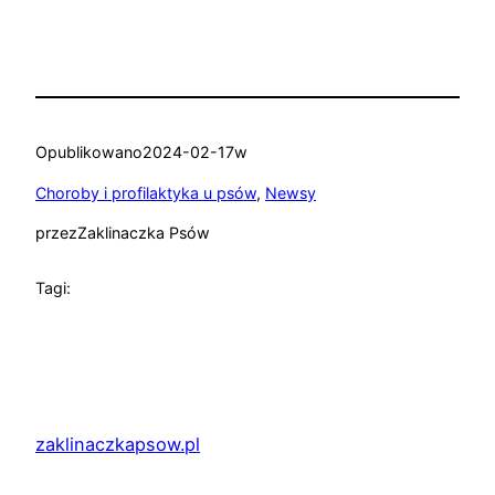
Opublikowano
2024-02-17
w
Choroby i profilaktyka u psów
, 
Newsy
przez
Zaklinaczka Psów
Tagi:
zaklinaczkapsow.pl