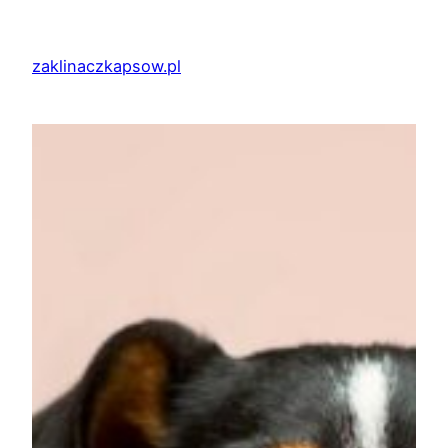
Przejdź
do
zaklinaczkapsow.pl
treści