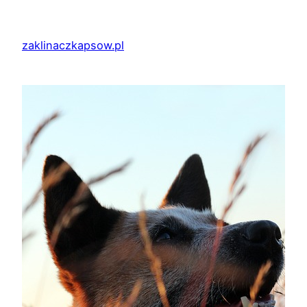
Przejdź
do
zaklinaczkapsow.pl
treści