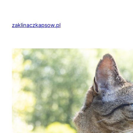
Przejdź
do
treści
zaklinaczkapsow.pl