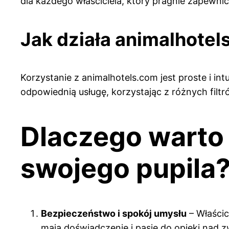
dla każdego właściciela, który pragnie zapewni
Jak działa animalhotel
Korzystanie z animalhotels.com jest proste i int
odpowiednią usługę, korzystając z różnych filtrów
Dlaczego warto
swojego pupila
Bezpieczeństwo i spokój umysłu
– Właścic
mają doświadczenie i pasję do opieki nad z