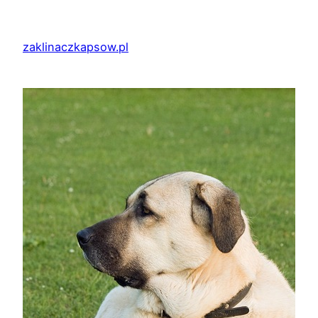
Przejdź
do
zaklinaczkapsow.pl
treści