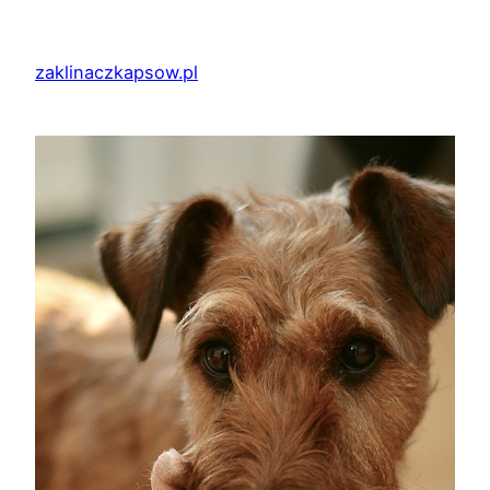
Przejdź
do
zaklinaczkapsow.pl
treści