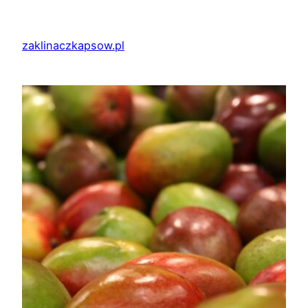
Przejdź
do
zaklinaczkapsow.pl
treści