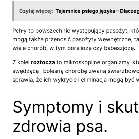
Czytaj więcej:
Tajemnice psiego języka – Dlacze
Pchły to powszechnie występujący pasożyt, któr
mogą także przenosić pasożyty wewnętrzne, taki
wiele chorób, w tym boreliozę czy babeszjozę.
Z kolei
roztocza
to mikroskopijne organizmy, k
swędzącą i bolesną chorobę zwaną świerzbowce
sprawia, że ich wykrycie i eliminacja mogą być
Symptomy i skutk
zdrowia psa.