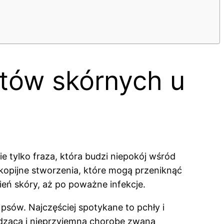
tów skórnych u
ie tylko fraza, która budzi niepokój wśród
skopijne stworzenia, które mogą przeniknąć
ń skóry, aż po poważne infekcje.
sów. Najczęściej spotykane to pchły i
ędzącą i nieprzyjemną chorobę zwaną