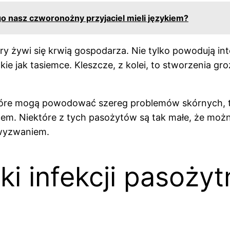
go nasz czworonożny przyjaciel mieli językiem?
y żywi się krwią gospodarza. Nie tylko powodują int
e jak tasiemce. Kleszcze, z kolei, to stworzenia gr
tóre mogą powodować szereg problemów skórnych, ta
m. Niektóre z tych pasożytów są tak małe, że możn
 wyzwaniem.
i infekcji pasożytn