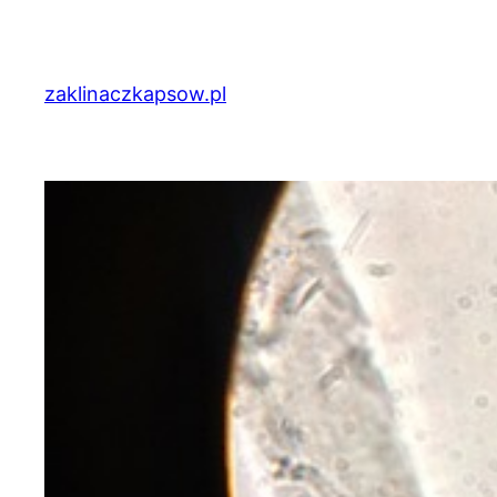
Przejdź
do
treści
zaklinaczkapsow.pl