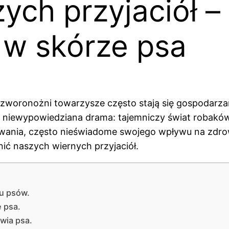
ych przyjaciół –
 w skórze psa
 czworonożni towarzysze często stają się gospodarza
się niewypowiedziana drama: tajemniczy świat robaków
etrwania, często nieświadome swojego wpływu na zdr
nić naszych wiernych przyjaciół.
u psów.
 psa.
owia psa.