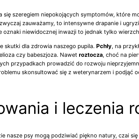
a się szeregiem niepokojących symptomów, które mo
azwyczaj zauważamy, to intensywne drapanie i ugry
 oznaki niewidocznej inwazji to jednak tylko wierzch
e skutki dla zdrowia naszego pupila.
Pchły
, na przy
relioza czy babeszjoza. Nawet
roztocza
, choć na pi
órych przypadkach prowadzić do rozwoju nieprzyjemn
roblemu skonsultować się z weterynarzem i podjąć od
wania i leczenia 
zie nasze psy mogą podziwiać piękno natury, czai si