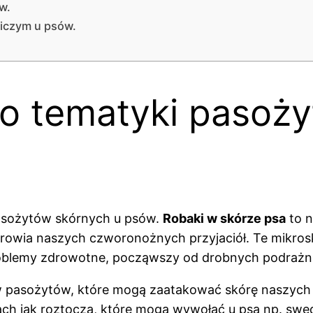
w.
niczym u psów.
o tematyki pasoży
asożytów skórnych u psów.
Robaki w skórze psa
to n
zdrowia naszych czworonożnych przyjaciół. Te mikro
oblemy zdrowotne, począwszy od drobnych podrażnie
ów pasożytów, które mogą zaatakować skórę naszych p
tach jak roztocza, które mogą wywołać u psa np. sw