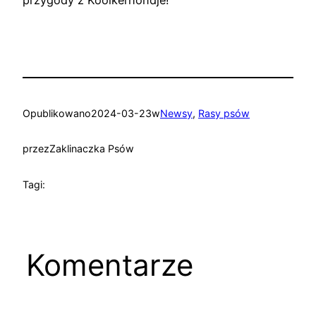
przygody z Kooikerhondje!
Opublikowano
2024-03-23
w
Newsy
, 
Rasy psów
przez
Zaklinaczka Psów
Tagi:
Komentarze