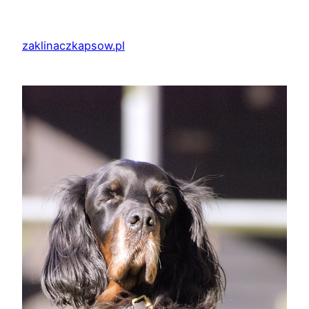
Przejdź
do
zaklinaczkapsow.pl
treści