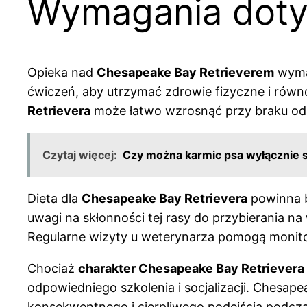
Wymagania dotyc
Opieka nad
Chesapeake Bay Retrieverem
wymag
ćwiczeń, aby utrzymać zdrowie fizyczne i rów
Retrievera
może łatwo wzrosnąć przy braku od
Czytaj więcej:
Czy można karmic psa wyłącznie 
Dieta dla
Chesapeake Bay Retrievera
powinna b
uwagi na skłonności tej rasy do przybierania n
Regularne wizyty u weterynarza pomogą moni
Chociaż
charakter Chesapeake Bay Retrievera
odpowiedniego szkolenia i socjalizacji. Chesape
konsekwentnego i cierpliwego podejścia podcza