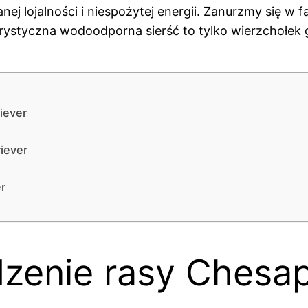
 lojalności i niespożytej energii. Zanurzmy się w f
ystyczna wodoodporna sierść to tylko wierzchołek g
iever
iever
er
odzenie rasy Chesa