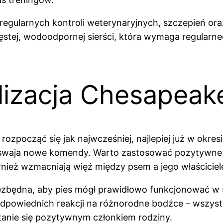
regularnych kontroli weterynaryjnych, szczepień ora
ęstej, wodoodpornej sierści, która wymaga regularn
alizacja Chesapeak
ozpocząć się jak najwcześniej, najlepiej już w okresi
rzyswaja nowe komendy. Warto zastosować pozytywne 
wnież wzmacniają więź między psem a jego właścicie
ezbędna, aby pies mógł prawidłowo funkcjonować w sp
 odpowiednich reakcji na różnorodne bodźce – wszy
tanie się pozytywnym członkiem rodziny.