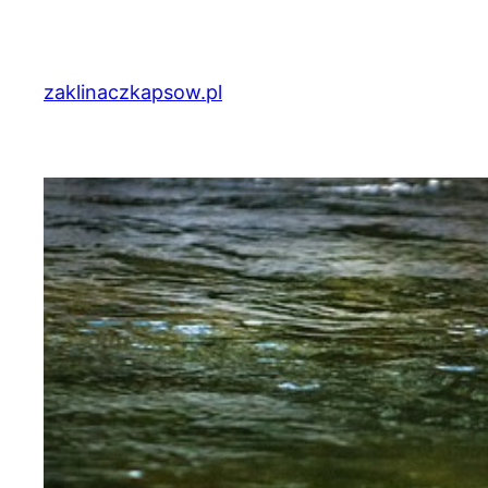
Przejdź
do
treści
zaklinaczkapsow.pl