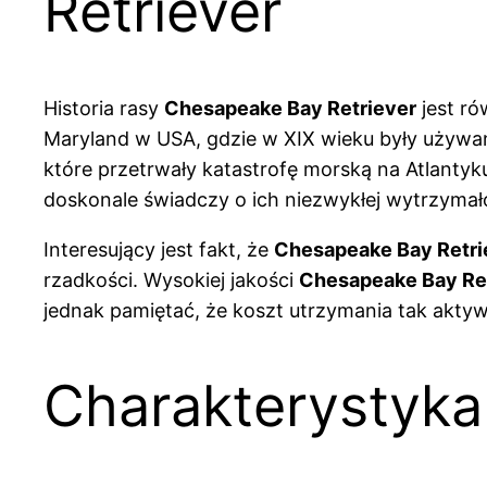
Retriever
Historia rasy
Chesapeake Bay Retriever
jest ró
Maryland w USA, gdzie w XIX wieku były używa
które przetrwały katastrofę morską na Atlantyk
doskonale świadczy o ich niezwykłej wytrzymałośc
Interesujący jest fakt, że
Chesapeake Bay Retri
rzadkości. Wysokiej jakości
Chesapeake Bay Ret
jednak pamiętać, że koszt utrzymania tak akt
Charakterystyka