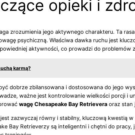
zące opieki i zdr
a zrozumienia jego aktywnego charakteru. Ta rasa 
nowagę psychiczną. Właściwa dawka ruchu jest kluc
powiedniej aktywności, co prowadzi do problemów 
suchą karmą?
yć dobrze zbilansowana i dostosowana do jego wy
a wadze, ważne jest kontrolowanie wielkości porcji 
torować
wagę Chesapeake Bay Retrievera
oraz stan 
jest zazwyczaj równy i stabilny, kluczową kwestią w
ake Bay Retrieverzy są inteligentni i chętni do prac
s treningów.