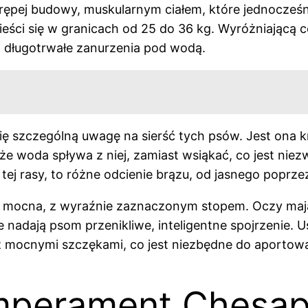
krępej budowy, muskularnym ciałem, które jednocześn
eści się w granicach od 25 do 36 kg. Wyróżniającą ce
i długotrwałe zanurzenia pod wodą.
ę szczególną uwagę na sierść tych psów. Jest ona k
, że woda spływa z niej, zamiast wsiąkać, co jest n
tej rasy, to różne odcienie brązu, od jasnego poprz
i mocna, z wyraźnie zaznaczonym stopem. Oczy mają 
adają psom przenikliwe, inteligentne spojrzenie. Usz
, z mocnymi szczękami, co jest niezbędne do aportow
mperament Chesap