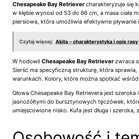
Chesapeake Bay Retriever
charakteryzuje się 
w kłębie wynosi od 53 do 66 cm, a masa ciała mi
piersiowa, która umożliwia efektywne pływanie 
Czytaj więcej:
Akita – charakterystyka i opis rasy
W hodowli
Chesapeake Bay Retriever
zwraca si
Sierść ma specyficzną strukturę, która sprawia
warunkach. Kolory, które można spotkać wśród 
Głowa Chesapeake Bay Retrievera jest szeroka 
jasnożółtymi do bursztynowych tęczówek, które n
umiejscowione nisko. Kufa jest długa i szeroka
Osobowość i te