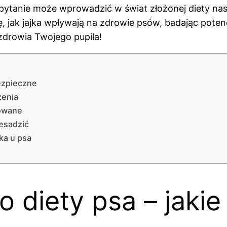
ytanie może wprowadzić w świat złożonej diety nasz
ę, jak jajka wpływają na zdrowie psów, badając potenc
zdrowia Twojego pupila!
ezpieczne
żenia
towane
zesadzić
jka u psa
 diety psa – jaki