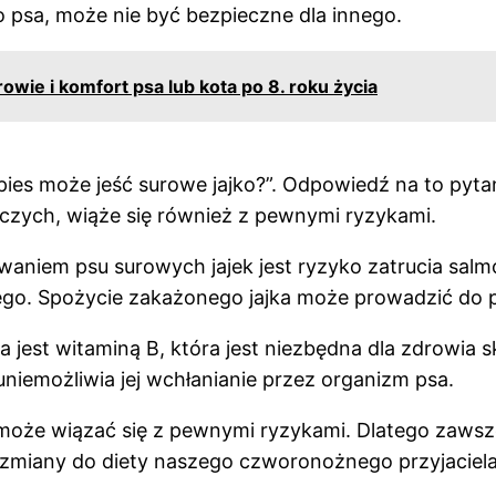
ego psa, może nie być bezpieczne dla innego.
owie i komfort psa lub kota po 8. roku życia
pies może jeść surowe jajko?”. Odpowiedź na to pyta
wczych, wiąże się również z pewnymi ryzykami.
em psu surowych jajek jest ryzyko zatrucia salmone
ego. Spożycie zakażonego jajka może prowadzić do 
a jest witaminą B, która jest niezbędna dla zdrowia 
 uniemożliwia jej wchłanianie przez organizm psa.
oże wiązać się z pewnymi ryzykami. Dlatego zawsz
 zmiany do diety naszego czworonożnego przyjaciel