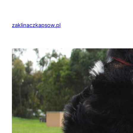
Przejdź
do
treści
zaklinaczkapsow.pl