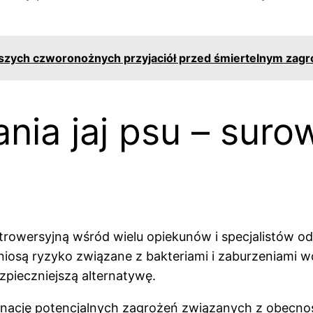
aszych czworonożnych przyjaciół przed śmiertelnym zag
ia jaj psu – suro
trowersyjną wśród wielu opiekunów i specjalistów od 
 niosą ryzyko związane z bakteriami i zaburzeniami w
zpieczniejszą alternatywę.
nację potencjalnych zagrożeń związanych z obecności