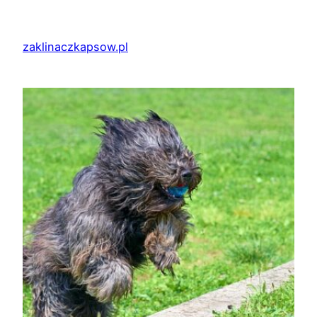
Przejdź
do
zaklinaczkapsow.pl
treści