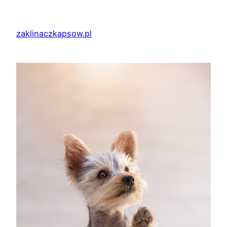
Przejdź
do
zaklinaczkapsow.pl
treści