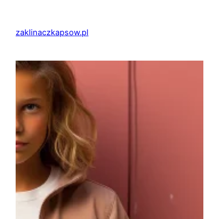
Przejdź
do
zaklinaczkapsow.pl
treści