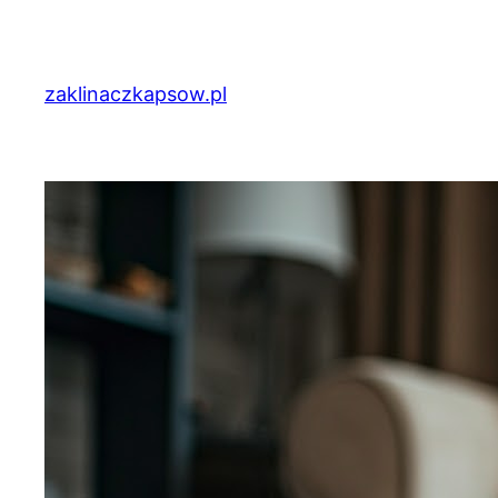
Przejdź
do
treści
zaklinaczkapsow.pl