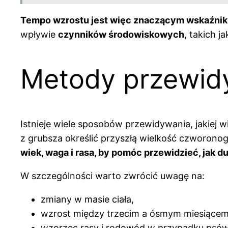
Tempo wzrostu jest więc znaczącym wskaźnikiem
wpływie
czynników środowiskowych
, takich j
Metody przewidy
Istnieje wiele sposobów przewidywania, jakiej w
z grubsza określić przyszłą wielkość czworon
wiek, waga i rasa, by pomóc przewidzieć, jak d
W szczególności warto zwrócić uwagę na:
zmiany w masie ciała,
wzrost między trzecim a ósmym miesiącem
wzorzec rasy i rodowód w przypadku psó