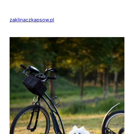
Przejdź
do
zaklinaczkapsow.pl
treści