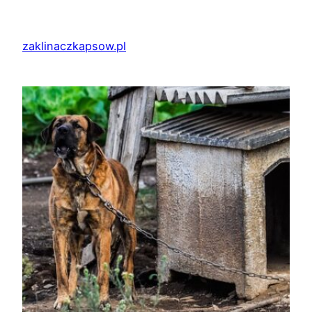
Przejdź
do
zaklinaczkapsow.pl
treści