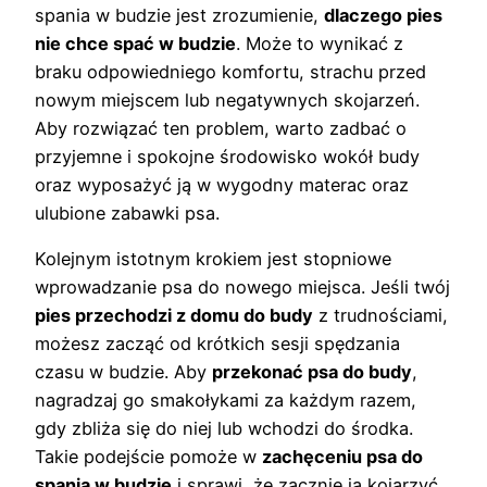
spania w budzie jest zrozumienie,
dlaczego pies
nie chce spać w budzie
. Może to wynikać z
braku odpowiedniego komfortu, strachu przed
nowym miejscem lub negatywnych skojarzeń.
Aby rozwiązać ten problem, warto zadbać o
przyjemne i spokojne środowisko wokół budy
oraz wyposażyć ją w wygodny materac oraz
ulubione zabawki psa.
Kolejnym istotnym krokiem jest stopniowe
wprowadzanie psa do nowego miejsca. Jeśli twój
pies przechodzi z domu do budy
z trudnościami,
możesz zacząć od krótkich sesji spędzania
czasu w budzie. Aby
przekonać psa do budy
,
nagradzaj go smakołykami za każdym razem,
gdy zbliża się do niej lub wchodzi do środka.
Takie podejście pomoże w
zachęceniu psa do
spania w budzie
i sprawi, że zacznie ją kojarzyć