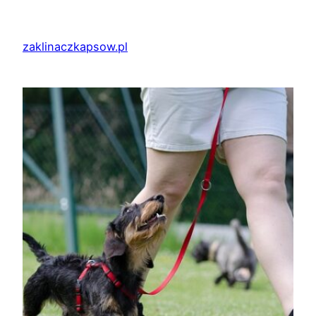
Przejdź
do
zaklinaczkapsow.pl
treści