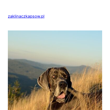
Przejdź
do
zaklinaczkapsow.pl
treści