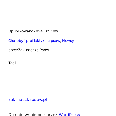
Opublikowano
2024-02-10
w
Choroby i profilaktyka u psów
, 
Newsy
przez
Zaklinaczka Psów
Tagi:
zaklinaczkapsow.pl
Dumnie wspierane przez
WordPress