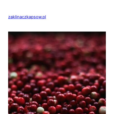
Przejdź
do
zaklinaczkapsow.pl
treści