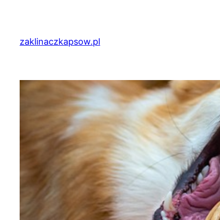
Przejdź
do
treści
zaklinaczkapsow.pl