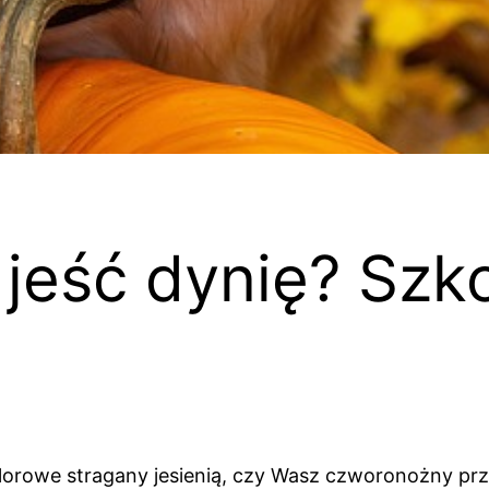
jeść dynię? Szk
 kolorowe stragany jesienią, czy Wasz czworonożny p