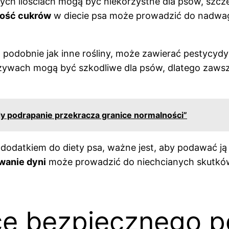
ych ilościach mogą być niekorzystne dla psów, szcze
lość cukrów
w diecie psa może prowadzić do nadwa
 podobnie jak inne rośliny, może zawierać pestycydy
wach mogą być szkodliwe dla psów, dlatego zawsze 
dy podrapanie przekracza granice normalności”
datkiem do diety psa, ważne jest, aby podawać ją
wanie dyni
może prowadzić do niechcianych skutków
ce bezpiecznego p