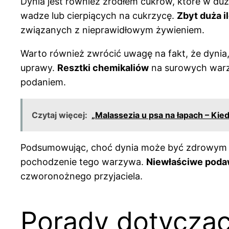
Dynia jest również źródłem cukrów, które w duż
wadze lub cierpiących na cukrzycę.
Zbyt duża i
związanych z nieprawidłowym żywieniem.
Warto również zwrócić uwagę na fakt, że dynia,
uprawy.
Resztki chemikaliów
na surowych warzy
podaniem.
Czytaj więcej:
„Malassezia u psa na łapach – Kie
Podsumowując, choć dynia może być zdrowym do
pochodzenie tego warzywa.
Niewłaściwe poda
czworonożnego przyjaciela.
Porady dotyczą