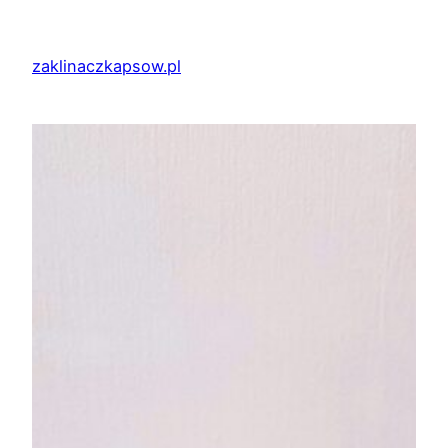
Przejdź
do
zaklinaczkapsow.pl
treści