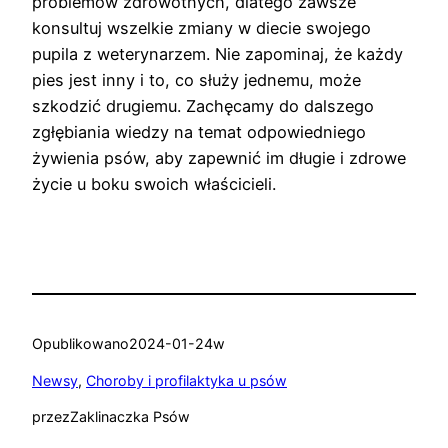
problemów zdrowotnych, dlatego zawsze
konsultuj wszelkie zmiany w diecie swojego
pupila z weterynarzem. Nie zapominaj, że każdy
pies jest inny i to, co służy jednemu, może
szkodzić drugiemu. Zachęcamy do dalszego
zgłębiania wiedzy na temat odpowiedniego
żywienia psów, aby zapewnić im długie i zdrowe
życie u boku swoich właścicieli.
Opublikowano
2024-01-24
w
Newsy
, 
Choroby i profilaktyka u psów
przez
Zaklinaczka Psów